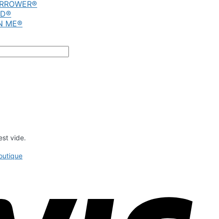
RROWER®
D®
N ME®
est vide.
outique