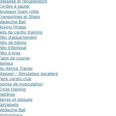
Massage et récupération
Cordes à sauter
Rouleaux foam roller
Trampolines et Steps
Medecine Ball
Boxing fitness
ils de cardio training
Vélo d’appartement
Vélo de biking
Vélo Elliptique
Vélo à bras
Tapis de course
Rameur
Ski Aktive Trainer
Stepper – Simulateur escaliers
Pack cardio club
soires de musculation
Cross training
Haltères
Barres et disques
Kettlebells
Medecine Ball
Abdominaux