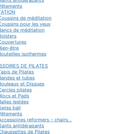
Gants antidérapants
Vêtements
TATION
Coussins de méditation
Coussins pour les yeux
Bancs de méditation
Bolsters
Couvertures
Bien-être
Bouteilles isothermes
SSOIRES DE PILATES
Tapis de Pilates
Bandes et tubes
Rouleaux et Disques
Cercles pilates
Blocs et Pads
Balles lestées
Swiss ball
Vêtements
Accessoires reformers – chairs…
Gants antidérapants
Chaussettes de Pilates