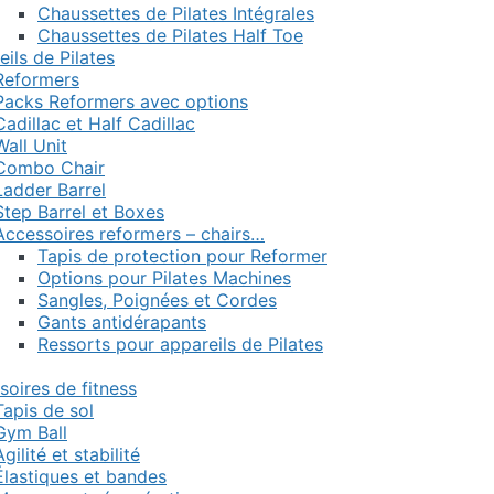
Chaussettes de Pilates Intégrales
Chaussettes de Pilates Half Toe
ils de Pilates
Reformers
Packs Reformers avec options
Cadillac et Half Cadillac
Wall Unit
Combo Chair
Ladder Barrel
Step Barrel et Boxes
Accessoires reformers – chairs…
Tapis de protection pour Reformer
Options pour Pilates Machines
Sangles, Poignées et Cordes
Gants antidérapants
Ressorts pour appareils de Pilates
soires de fitness
Tapis de sol
Gym Ball
Agilité et stabilité
Élastiques et bandes