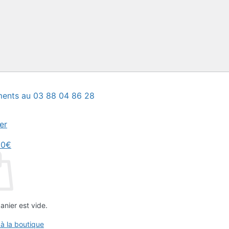
ents au 03 88 04 86 28
er
00
€
anier est vide.
 à la boutique