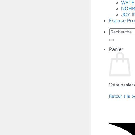
WATE
NOHR
JOY I
Espace Pro
Recherche
pour :
Panier
Votre panier 
Retour à la b