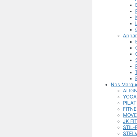
Appar
Nos Marqu
ALIG
YOGA
PILA
FITN
MOVE
JK FI
STIL-
STEL