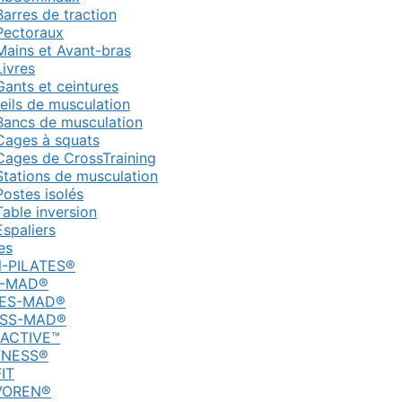
Barres de traction
Pectoraux
Mains et Avant-bras
Livres
Gants et ceintures
eils de musculation
Bancs de musculation
Cages à squats
Cages de CrossTraining
Stations de musculation
Postes isolés
Table inversion
Espaliers
es
N-PILATES®
-MAD®
TES-MAD®
ESS-MAD®
ACTIVE™
TNESS®
FIT
VOREN®