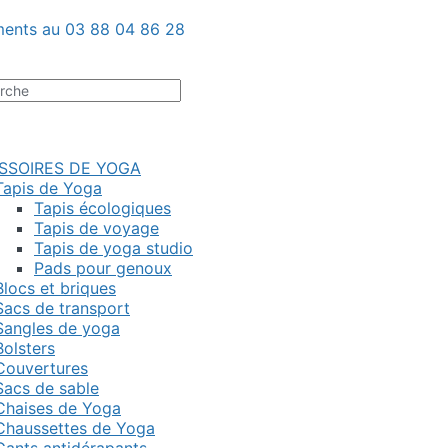
ents au 03 88 04 86 28
rche
SSOIRES DE YOGA
Tapis de Yoga
Tapis écologiques
Tapis de voyage
Tapis de yoga studio
Pads pour genoux
Blocs et briques
Sacs de transport
Sangles de yoga
Bolsters
Couvertures
Sacs de sable
Chaises de Yoga
Chaussettes de Yoga