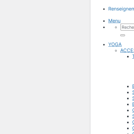
Renseignem
Menu
Reche
pour :
YOGA
ACCE