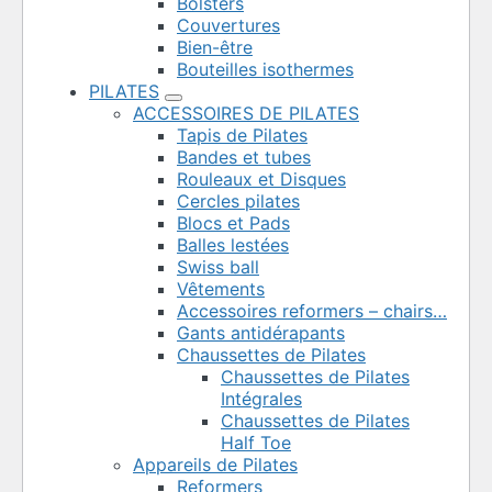
Bolsters
Couvertures
Bien-être
Bouteilles isothermes
PILATES
ACCESSOIRES DE PILATES
Tapis de Pilates
Bandes et tubes
Rouleaux et Disques
Cercles pilates
Blocs et Pads
Balles lestées
Swiss ball
Vêtements
Accessoires reformers – chairs…
Gants antidérapants
Chaussettes de Pilates
Chaussettes de Pilates
Intégrales
Chaussettes de Pilates
Half Toe
Appareils de Pilates
Reformers