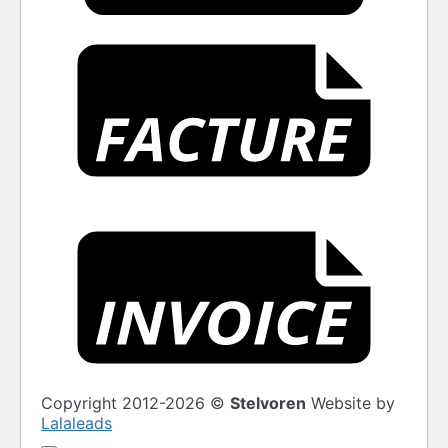
Factu
Invoi
Copyright 2012-2026 ©
Stelvoren
Website by
Lalaleads