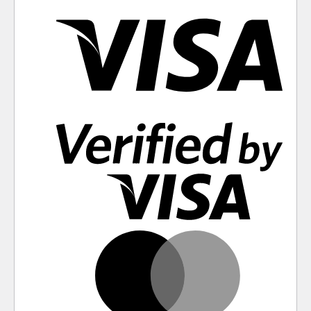
Visa
Visa
2
Mast