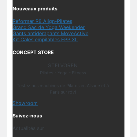
Nouveaux produits
Reformer R8 Align-Pilates
Grand Sac de Yoga Weekender
Gants antidérapants MoveActive
Kit Cales empilables EPP XL
CONCEPT STORE
STELVOREN
Pilates - Yoga - Fitness
Testez nos machines de Pilates en Alsace et à
Paris sur rdv!
Showroom
Suivez-nous
Actualités sur