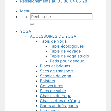
Renseignements au 03 88 04 86 28
Menu
Recherche
pour :
YOGA
ACCESSOIRES DE YOGA
Tapis de Yoga
Tapis écologiques
Tapis de voyage
Tapis de yoga studio
Pads pour genoux
Blocs et briques
Sacs de transport
Sangles de yoga
Bolsters
Couvertures
Sacs de sable
Chaises de Yoga
Chaussettes de Yoga
Gants antidérapants
Vêtements