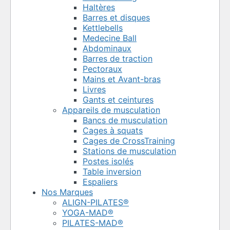
Haltères
Barres et disques
Kettlebells
Medecine Ball
Abdominaux
Barres de traction
Pectoraux
Mains et Avant-bras
Livres
Gants et ceintures
Appareils de musculation
Bancs de musculation
Cages à squats
Cages de CrossTraining
Stations de musculation
Postes isolés
Table inversion
Espaliers
Nos Marques
ALIGN-PILATES®
YOGA-MAD®
PILATES-MAD®