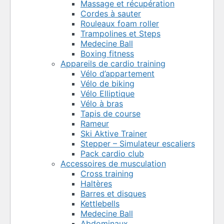
Massage et récupération
Cordes à sauter
Rouleaux foam roller
Trampolines et Steps
Medecine Ball
Boxing fitness
Appareils de cardio training
Vélo d’appartement
Vélo de biking
Vélo Elliptique
Vélo à bras
Tapis de course
Rameur
Ski Aktive Trainer
Stepper – Simulateur escaliers
Pack cardio club
Accessoires de musculation
Cross training
Haltères
Barres et disques
Kettlebells
Medecine Ball
Abdominaux