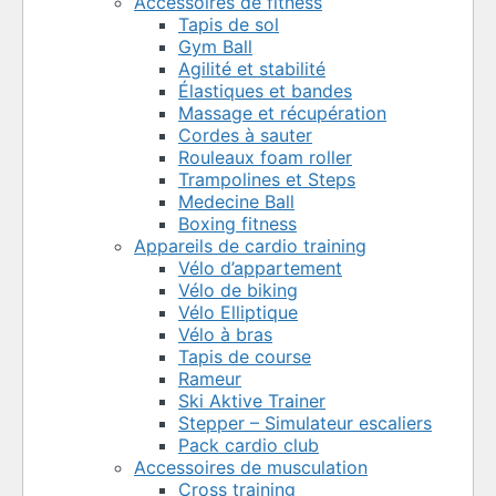
Accessoires de fitness
Tapis de sol
Gym Ball
Agilité et stabilité
Élastiques et bandes
Massage et récupération
Cordes à sauter
Rouleaux foam roller
Trampolines et Steps
Medecine Ball
Boxing fitness
Appareils de cardio training
Vélo d’appartement
Vélo de biking
Vélo Elliptique
Vélo à bras
Tapis de course
Rameur
Ski Aktive Trainer
Stepper – Simulateur escaliers
Pack cardio club
Accessoires de musculation
Cross training