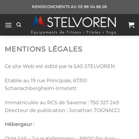
Passer
RENSEIGNEMENTS AU 03 88 04 86 28
au
contenu
MENTIONS LÉGALES
Ce site Web est édité par la SAS STELVOREN
Établie au 19 rue Principale, 67310
Scharrachbergheim-Irmstett
Immatriculée au RCS de Saverne : 750 327 249
Directeur de publication : Jonathan TOGNACCI
Hébergeur :
OVH SAS – 2 rue Kellermann – 59100 Roubaix –