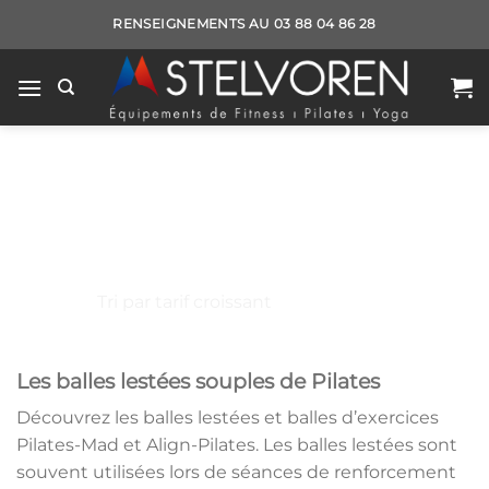
Passer
RENSEIGNEMENTS AU 03 88 04 86 28
au
contenu
Balles lestées
PILATES
/
ACCESSOIRES DE PILATES
/
BALLES LESTÉES
Les balles lestées souples de Pilates
Découvrez les balles lestées et balles d’exercices
Pilates-Mad et Align-Pilates. Les balles lestées sont
souvent utilisées lors de séances de renforcement