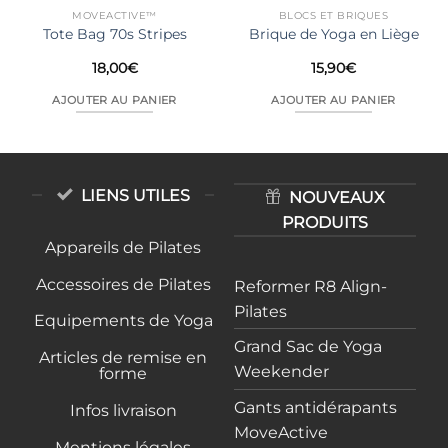
MOVEACTIVE™
BLOCS ET BRIQUES
Tote Bag 70s Stripes
Brique de Yoga en Liège
18,00
€
15,90
€
AJOUTER AU PANIER
AJOUTER AU PANIER
LIENS UTILES
NOUVEAUX
PRODUITS
Appareils de Pilates
Accessoires de Pilates
Reformer R8 Align-
Pilates
Equipements de Yoga
Grand Sac de Yoga
Articles de remise en
Weekender
forme
Gants antidérapants
Infos livraison
MoveActive
Mentions légales