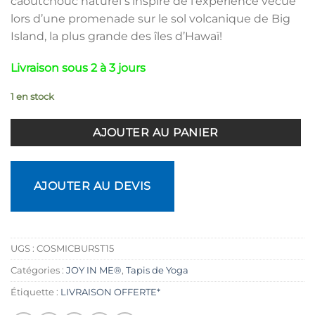
caoutchouc naturel s’inspire de l’expérience vécue
était :
est :
lors d’une promenade sur le sol volcanique de Big
80,00€.
64,00€.
Island, la plus grande des îles d’Hawaï!
Livraison sous 2 à 3 jours
1 en stock
AJOUTER AU PANIER
AJOUTER AU DEVIS
UGS :
COSMICBURST15
Catégories :
JOY IN ME®
,
Tapis de Yoga
Étiquette :
LIVRAISON OFFERTE*