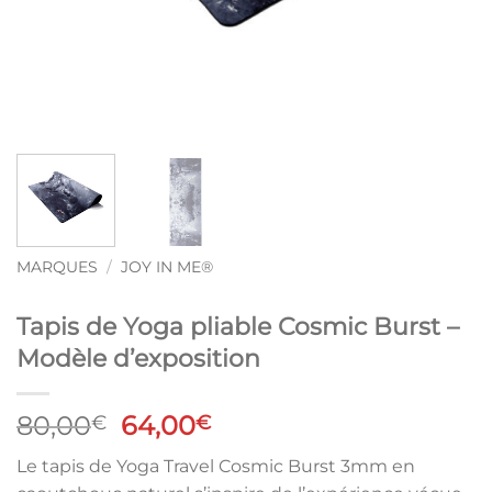
MARQUES
/
JOY IN ME®
Tapis de Yoga pliable Cosmic Burst –
Modèle d’exposition
Le
Le
80,00
64,00
€
€
prix
prix
Le tapis de Yoga Travel Cosmic Burst 3mm en
initial
actuel