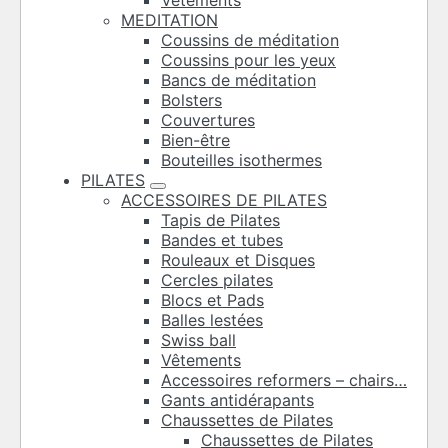
Vêtements
MEDITATION
Coussins de méditation
Coussins pour les yeux
Bancs de méditation
Bolsters
Couvertures
Bien-être
Bouteilles isothermes
PILATES
ACCESSOIRES DE PILATES
Tapis de Pilates
Bandes et tubes
Rouleaux et Disques
Cercles pilates
Blocs et Pads
Balles lestées
Swiss ball
Vêtements
Accessoires reformers – chairs…
Gants antidérapants
Chaussettes de Pilates
Chaussettes de Pilates