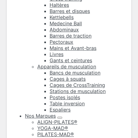
Haltères
Barres et disques
Kettlebells
Medecine Ball
Abdominaux
Barres de traction
Pectoraux
Mains et Avant-bras
Livres
Gants et ceintures
Appareils de musculation
Bancs de musculation
Cages à squats
Cages de CrossTraining
Stations de musculation
Postes isolés
Table inversion
Espaliers
Nos Marques
ALIGN-PILATES®
YOGA-MAD®
PILATES-MAD®