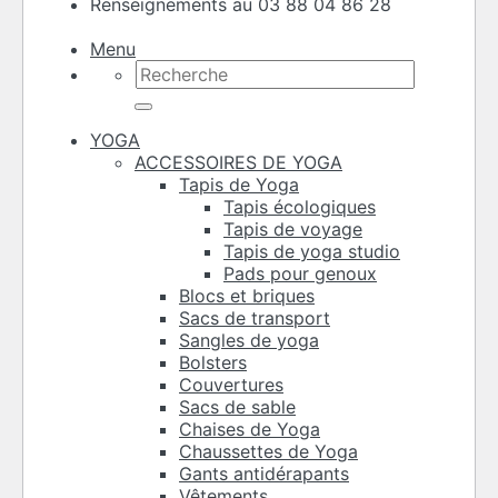
Renseignements au 03 88 04 86 28
Menu
Recherche
pour :
YOGA
ACCESSOIRES DE YOGA
Tapis de Yoga
Tapis écologiques
Tapis de voyage
Tapis de yoga studio
Pads pour genoux
Blocs et briques
Sacs de transport
Sangles de yoga
Bolsters
Couvertures
Sacs de sable
Chaises de Yoga
Chaussettes de Yoga
Gants antidérapants
Vêtements