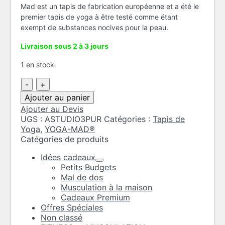
Mad est un tapis de fabrication européenne et a été le
premier tapis de yoga à être testé comme étant
exempt de substances nocives pour la peau.
Livraison sous 2 à 3 jours
1 en stock
quantité
de
Ajouter au panier
Tapis
Ajouter au Devis
de
UGS :
ASTUDIO3PUR
Catégories :
Tapis de
Yoga
Yoga
,
YOGA-MAD®
Studio
Catégories de produits
Lightweight
3mm
Idées cadeaux
Purple
Petits Budgets
Mal de dos
Musculation à la maison
Cadeaux Premium
Offres Spéciales
Non classé