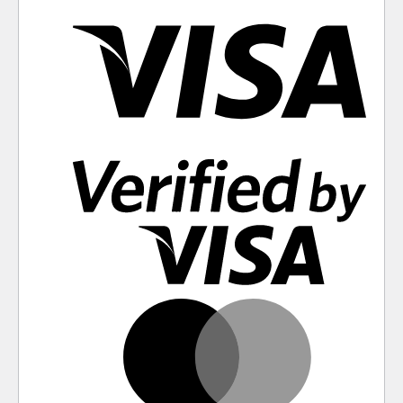
Visa
Visa
2
Mast