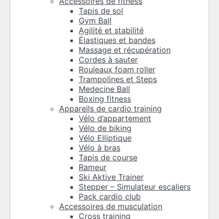
Accessoires de fitness
Tapis de sol
Gym Ball
Agilité et stabilité
Élastiques et bandes
Massage et récupération
Cordes à sauter
Rouleaux foam roller
Trampolines et Steps
Medecine Ball
Boxing fitness
Appareils de cardio training
Vélo d’appartement
Vélo de biking
Vélo Elliptique
Vélo à bras
Tapis de course
Rameur
Ski Aktive Trainer
Stepper – Simulateur escaliers
Pack cardio club
Accessoires de musculation
Cross training