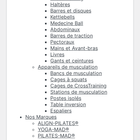
Haltères
Barres et disques
Kettlebells
Medecine Ball
Abdominaux
Barres de traction
Pectoraux
Mains et Avant-bras
Livres
Gants et ceintures
Appareils de musculation
Bancs de musculation
Cages à squats
Cages de CrossTraining
Stations de musculation
Postes isolés
Table inversion
Espaliers
Nos Marques
ALIGN-PILATES®
YOGA-MAD®
PILATES-MAD®