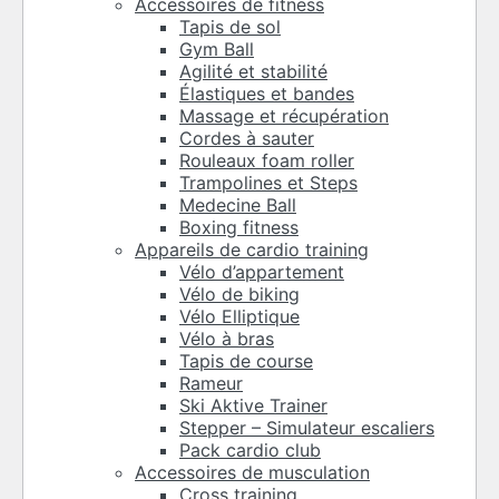
Accessoires de fitness
Tapis de sol
Gym Ball
Agilité et stabilité
Élastiques et bandes
Massage et récupération
Cordes à sauter
Rouleaux foam roller
Trampolines et Steps
Medecine Ball
Boxing fitness
Appareils de cardio training
Vélo d’appartement
Vélo de biking
Vélo Elliptique
Vélo à bras
Tapis de course
Rameur
Ski Aktive Trainer
Stepper – Simulateur escaliers
Pack cardio club
Accessoires de musculation
Cross training