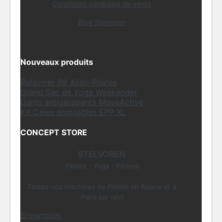
Conditions générales de vente
Blog Stelvoren
Nouveaux produits
Reformer R8 Align-Pilates
Grand Sac de Yoga Weekender
Gants antidérapants MoveActive
Kit Cales empilables EPP XL
CONCEPT STORE
STELVOREN
Pilates - Yoga - Fitness
Testez nos machines de Pilates en Alsace et à
Paris sur rdv!
Showroom