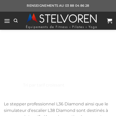
Passer
RENSEIGNEMENTS AU 03 88 04 86 28
au
contenu
Stepper - Simulateur
escaliers
FITNESS ET MUSCULATION
/
FITNESS
/
APPAREILS DE
CARDIO TRAINING
/
STEPPER - SIMULATEUR ESCALIERS
Le stepper professionnel L36 Diamond ainsi que le
simulateur d’escalier L38 Diamond sont destinés à