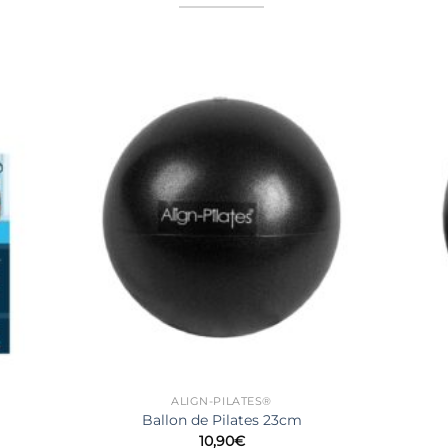
ALIGN-PILATES®
Ballon de Pilates 23cm
10,90
€