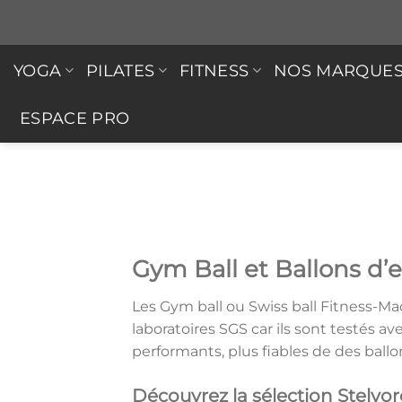
Passer
au
contenu
YOGA
PILATES
FITNESS
NOS MARQUE
ESPACE PRO
FITN
Gym Ball et Ballons d’
Les Gym ball ou Swiss ball Fitness-Ma
laboratoires SGS car ils sont testés 
performants, plus fiables de des ball
Découvrez la sélection Stelvo