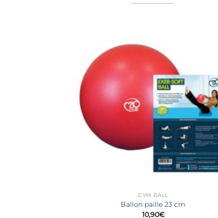
GYM BALL
Ballon paille 23 cm
10,90
€