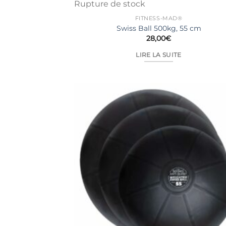
Rupture de stock
FITNESS-MAD®
Swiss Ball 500kg, 55 cm
28,00
€
LIRE LA SUITE