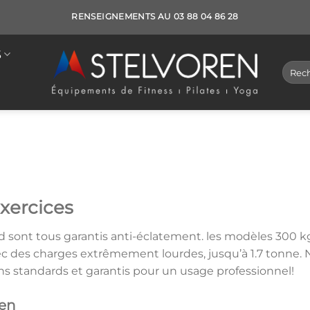
RENSEIGNEMENTS AU 03 88 04 86 28
S
Reche
pour :
Gym Ball
ESS ET MUSCULATION
/
FITNESS
/
ACCESSOIRES DE FITNESS
/
GYM
exercices
d sont tous garantis anti-éclatement. les modèles 300 kg 
avec des charges extrêmement lourdes, jusqu’à 1.7 tonne
ons standards et garantis pour un usage professionnel!
ren