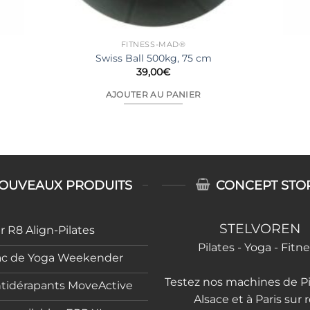
FITNESS-MAD®
Swiss Ball 500kg, 75 cm
39,00
€
AJOUTER AU PANIER
OUVEAUX PRODUITS
CONCEPT STO
STELVOREN
 R8 Align-Pilates
Pilates - Yoga - Fitn
ac de Yoga Weekender
Testez nos machines de Pi
ntidérapants MoveActive
Alsace et à Paris sur 