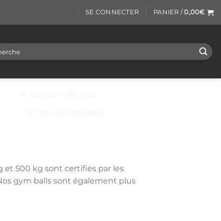
SE CONNECTER
PANIER /
0,00
€
rche
Trié
15 résultats affichés
par
 BALL
prix
croissant
et 500 kg sont certifiés par les
. Nos gym balls sont également plus