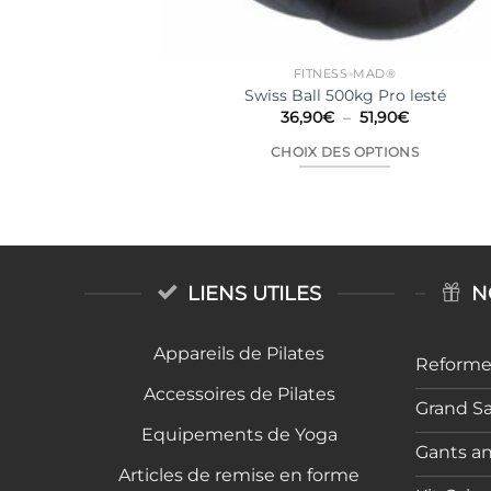
FITNESS-MAD®
Swiss Ball 500kg Pro lesté
Plage
36,90
€
–
51,90
€
de
prix :
CHOIX DES OPTIONS
36,90€
à
Ce
51,90€
produit
a
plusieurs
variations.
LIENS UTILES
N
Les
options
Appareils de Pilates
peuvent
Reformer
être
Accessoires de Pilates
choisies
Grand S
sur
Equipements de Yoga
Gants a
la
Articles de remise en forme
page