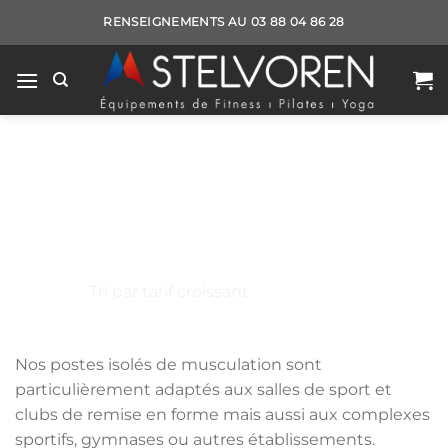
Passer
RENSEIGNEMENTS AU 03 88 04 86 28
au
contenu
Postes isolés
FITNESS ET MUSCULATION
/
MUSCULATION
/
APPAREILS DE
MUSCULATION
/
POSTES ISOLÉS
Nos postes isolés de musculation sont
particulièrement adaptés aux salles de sport et
clubs de remise en forme mais aussi aux complexes
sportifs, gymnases ou autres établissements.