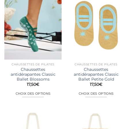
plusieurs
Les
variations.
options
Les
peuvent
options
être
peuvent
choisies
être
sur
choisies
la
sur
page
la
du
page
produit
du
CHAUSSETTES DE PILATES
CHAUSSETTES DE PILATES
produit
Chaussettes
Chaussettes
antidérapantes Classic
antidérapantes Classic
Ballet Blossoms
Ballet Petite Gold
17,50
€
17,50
€
CHOIX DES OPTIONS
CHOIX DES OPTIONS
Ce
Ce
produit
produit
a
a
plusieurs
plusieurs
variations.
variations.