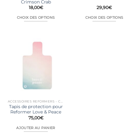
produit
produit
Crimson Crab
18,00
€
29,90
€
CHOIX DES OPTIONS
CHOIX DES OPTIONS
Ce
Ce
produit
produit
a
a
plusieurs
plusieurs
variations.
variations.
Les
Les
options
options
peuvent
peuvent
être
être
choisies
choisies
sur
sur
la
la
ACCESSOIRES REFORMERS - CHAIRS...
page
page
Tapis de protection pour
du
du
Reformer Love & Peace
produit
produit
75,00
€
AJOUTER AU PANIER