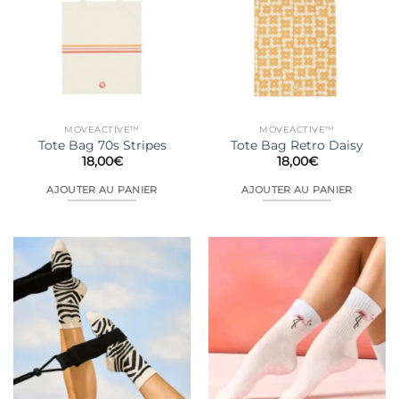
Les
Les
options
options
peuvent
peuvent
être
être
choisies
choisies
sur
sur
la
la
MOVEACTIVE™
MOVEACTIVE™
page
page
Tote Bag 70s Stripes
Tote Bag Retro Daisy
du
du
18,00
€
18,00
€
produit
produit
AJOUTER AU PANIER
AJOUTER AU PANIER