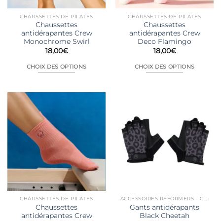
CHAUSSETTES DE PILATES
CHAUSSETTES DE PILATES
Chaussettes
Chaussettes
antidérapantes Crew
antidérapantes Crew
Monochrome Swirl
Deco Flamingo
18,00
€
18,00
€
CHOIX DES OPTIONS
CHOIX DES OPTIONS
Ce
Ce
produit
produit
a
a
plusieurs
plusieurs
variations.
variations.
Les
Les
options
options
peuvent
peuvent
être
être
choisies
choisies
sur
sur
la
la
CHAUSSETTES DE PILATES
ACCESSOIRES REFORMERS - CHAIRS...
page
page
Chaussettes
Gants antidérapants
du
du
antidérapantes Crew
Black Cheetah