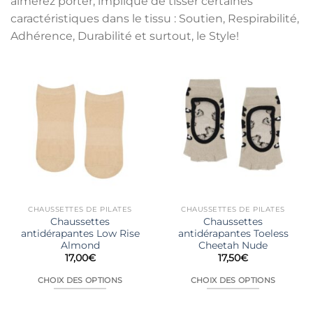
aimerez porter, implique de tisser certaines
caractéristiques dans le tissu : Soutien, Respirabilité,
Adhérence, Durabilité et surtout, le Style!
CHAUSSETTES DE PILATES
CHAUSSETTES DE PILATES
Chaussettes
Chaussettes
antidérapantes Low Rise
antidérapantes Toeless
Almond
Cheetah Nude
17,00
€
17,50
€
CHOIX DES OPTIONS
CHOIX DES OPTIONS
Ce
Ce
produit
produit