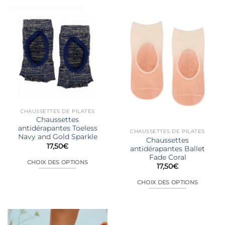
a
a
plusieurs
plusieurs
variations.
variations.
Les
Les
options
options
peuvent
peuvent
être
être
choisies
choisies
sur
sur
la
la
CHAUSSETTES DE PILATES
page
page
Chaussettes
du
du
antidérapantes Toeless
CHAUSSETTES DE PILATES
produit
produit
Navy and Gold Sparkle
Chaussettes
17,50
€
antidérapantes Ballet
Fade Coral
CHOIX DES OPTIONS
17,50
€
Ce
CHOIX DES OPTIONS
produit
Ce
a
produit
plusieurs
a
variations.