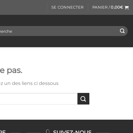
SE CONNECTER
PANIER /
0,00
€
rche
e pas.
ez un des liens ci dessous
RE
SUIVEZ-NOUS