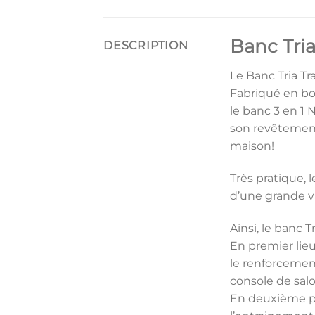
Banc Tria
DESCRIPTION
Le Banc Tria T
Fabriqué en boi
le banc 3 en 1 
son revêtement 
maison!
Très pratique, 
d’une grande va
Ainsi, le banc T
En premier lie
le renforcemen
console de salo
En deuxième po