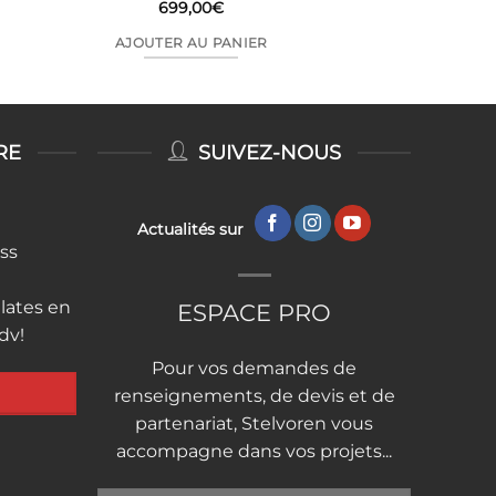
699,00
€
AJOUTER AU PANIER
RE
SUIVEZ-NOUS
Actualités sur
ess
lates en
ESPACE PRO
rdv!
Pour vos demandes de
renseignements, de devis et de
partenariat, Stelvoren vous
accompagne dans vos projets...