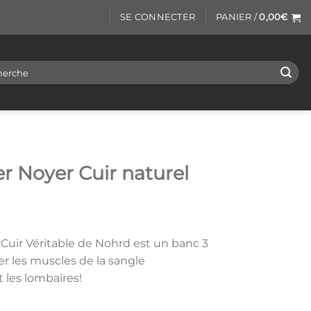
SE CONNECTER
PANIER /
0,00
€
rche
er Noyer Cuir naturel
 Cuir Véritable de Nohrd est un banc 3
er les muscles de la sangle
 les lombaires!