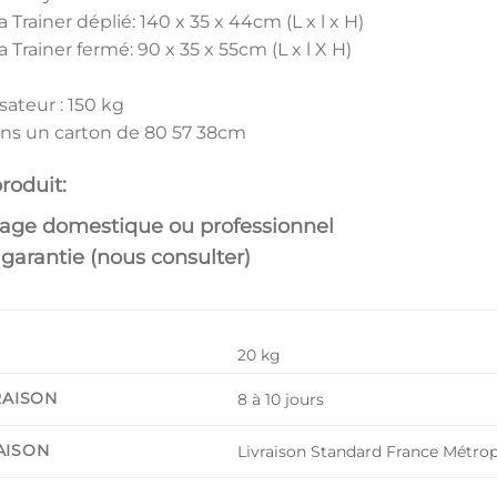
 Trainer déplié: 140 x 35 x 44cm (L x l x H)
 Trainer fermé: 90 x 35 x 55cm (L x l X H)
sateur : 150 kg
ns un carton de 80 57 38cm
roduit:
sage domestique ou professionnel
garantie (nous consulter)
20 kg
RAISON
8 à 10 jours
AISON
Livraison Standard France Métrop