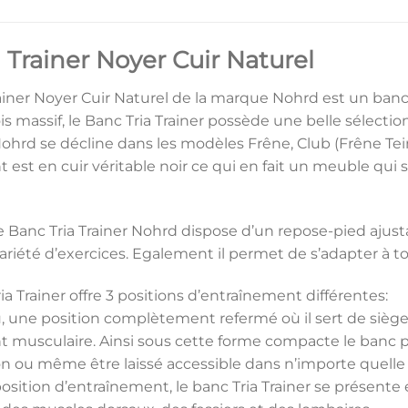
 Trainer Noyer Cuir Naturel
rainer Noyer Cuir Naturel de la marque Nohrd est un ban
s massif, le Banc Tria Trainer possède une belle sélection
Nohrd se décline dans les modèles Frêne, Club (Frêne Tei
est en cuir véritable noir ce qui en fait un meuble qui s
le Banc Tria Trainer Nohrd dispose d’un repose-pied ajusta
riété d’exercices. Egalement il permet de s’adapter à tou
ria Trainer offre 3 positions d’entraînement différentes:
u, une position complètement refermé où il sert de siège
t musculaire. Ainsi sous cette forme compacte le banc 
n ou même être laissé accessible dans n’importe quelle p
sition d’entraînement, le banc Tria Trainer se présente