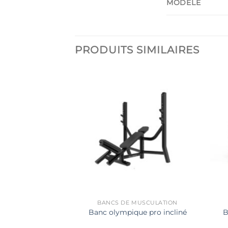
MODÈLE
PRODUITS SIMILAIRES
MUSCULATION
BANCS DE MUSCULATION
B
ominal pro
Banc olympique pro incliné