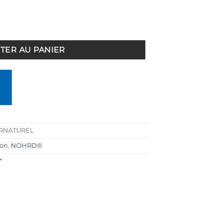
Noyer Cuir naturel
TER AU PANIER
IRNATUREL
ion
,
NOHRD®
*