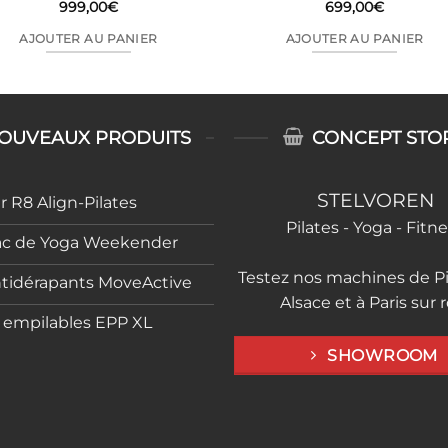
999,00
€
699,00
€
AJOUTER AU PANIER
AJOUTER AU PANIER
OUVEAUX PRODUITS
CONCEPT STO
STELVOREN
 R8 Align-Pilates
Pilates - Yoga - Fitn
ac de Yoga Weekender
Testez nos machines de Pi
ntidérapants MoveActive
Alsace et à Paris sur 
s empilables EPP XL
SHOWROOM