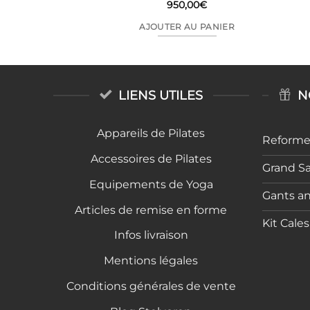
,00
€
950,00
€
AU PANIER
AJOUTER AU PANIER
LIENS UTILES
N
Appareils de Pilates
Reformer
Accessoires de Pilates
Grand S
Equipements de Yoga
Gants a
Articles de remise en forme
Kit Cale
Infos livraison
Mentions légales
Conditions générales de vente