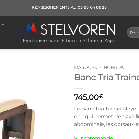
RENSEIGNEMENTS AU 03 88 04 86 28
S
Reche
pour :
MARQUES
/
NOHRD®
Banc Tria Train
745,00
€
Le Banc Tria Trainer Noyer
en 1 qui permet de travaill
abdominale, les dorsaux et
Sur commande