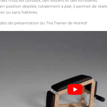
des muscles dorsaux, des fessiers et des lombaires.
en position dépliée, totalement à plat, il permet de réal
ec ou sans haltères.
idéo de présentation du Tria Trainer de NoHrd!