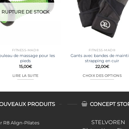
RUPTURE DE STOCK
FITNESS-MAD®
FITNESS-MAD®
ouleau de massage pour les
Gants avec bandes de maint
pieds
strapping en cuir
15,00
€
22,00
€
LIRE LA SUITE
CHOIX DES OPTIONS
Ce
produit
a
plusieurs
OUVEAUX PRODUITS
CONCEPT STO
variations.
Les
STELVOREN
 R8 Align-Pilates
options