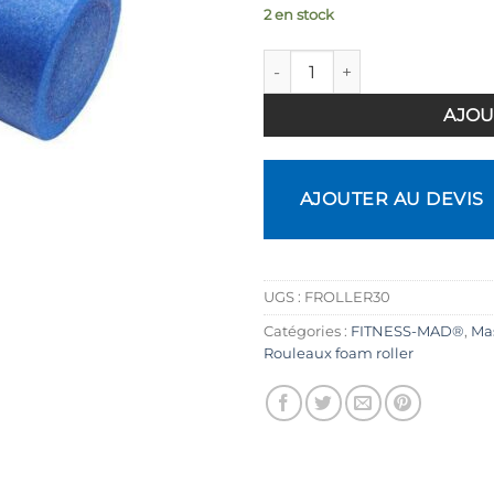
2 en stock
quantité de Foam Roller 30c
AJOU
AJOUTER AU DEVIS
UGS :
FROLLER30
Catégories :
FITNESS-MAD®
,
Mas
Rouleaux foam roller