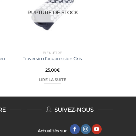
RUPTURE DE STOCK
BIEN-ÊTRE
ien
Traversin d’acupression Gris
25,00
€
LIRE LA SUITE
RE
SUIVEZ-NOUS
Actualités sur