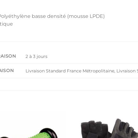
Polyéthylène basse densité (mousse LPDE)
tique
RAISON
2 à 3 jours
AISON
Livraison Standard France Métropolitaine, Livraiso