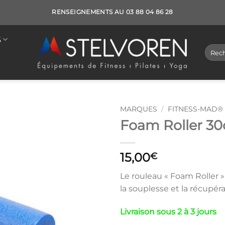
RENSEIGNEMENTS AU 03 88 04 86 28
S
Reche
pour :
MARQUES
/
FITNESS-MAD®
Foam Roller 3
15,00
€
Le rouleau « Foam Roller » 
la souplesse et la récupér
Livraison sous 2 à 3 jours