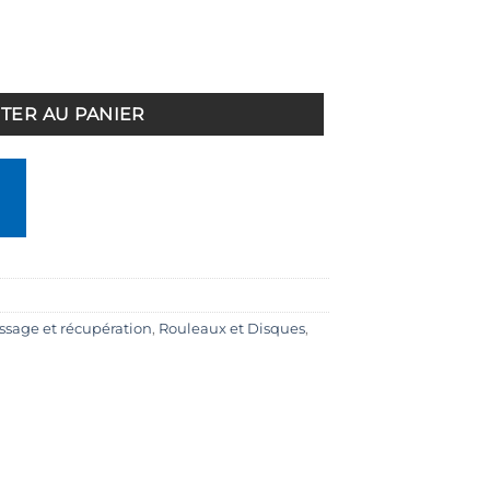
m Bleu
TER AU PANIER
sage et récupération
,
Rouleaux et Disques
,