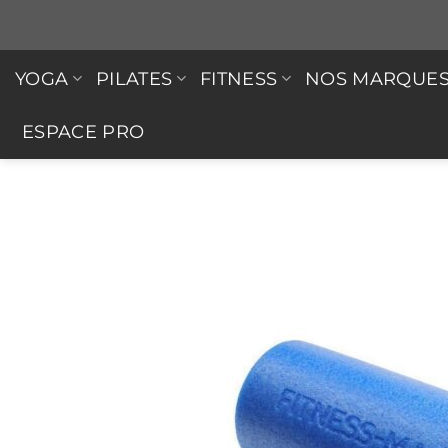
Passer
au
contenu
YOGA
PILATES
FITNESS
NOS MARQUE
ESPACE PRO