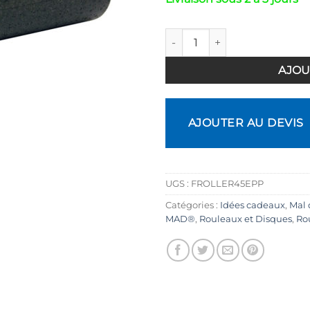
quantité de Foam Roller Pro
AJOU
AJOUTER AU DEVIS
UGS :
FROLLER45EPP
Catégories :
Idées cadeaux
,
Mal 
MAD®
,
Rouleaux et Disques
,
Ro