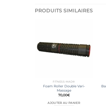
PRODUITS SIMILAIRES
 DE STOCK
SS-MAD®
FITNESS-MAD®
massage Tread
Foam Roller Double Vari-
Ba
r Black
Massage
,00
€
70,00
€
LA SUITE
AJOUTER AU PANIER