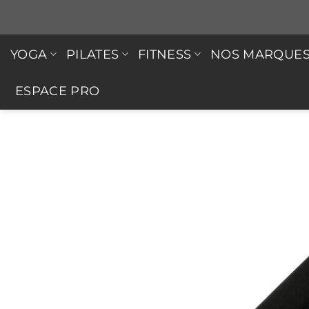
Passer
au
contenu
YOGA
PILATES
FITNESS
NOS MARQUE
ESPACE PRO