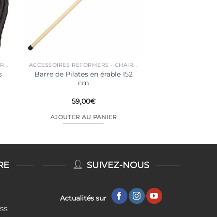
ACCESSOIRES REFORMERS - CHAIRS...
ACCESSOIRES REFORMERS - CHAIRS...
s
Barre de Pilates en érable 152
cm
59,00
€
AJOUTER AU PANIER
RE
SUIVEZ-NOUS
Actualités sur
ess