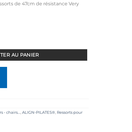
ssorts de 47cm de résistance Very
ion renforcée pour ressort Very Light pour Reformer
TER AU PANIER
 - chairs...
,
ALIGN-PILATES®
,
Ressorts pour