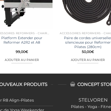
ACCESSOIRES REFORMERS - CHAIRS...
Platform Extender pour
Paire de cordes universelle
Reformer A2R2 et A8
silencieuse pour Reformer
Pilates (280cm)
99,00
€
50,00
€
AJOUTER AU PANIER
AJOUTER AU PANIER
OUVEAUX PRODUITS
CONCEPT STO
STELVOREN
 R8 Align-Pilates
Pilates - Yoga - Fitn
ac de Yoga Weekender