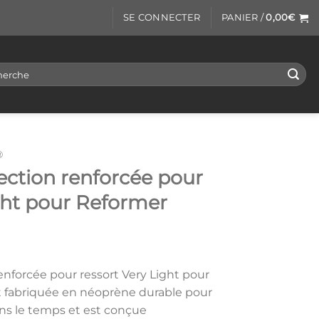
SE CONNECTER
PANIER /
0,00
€
rche
®
ection renforcée pour
ght pour Reformer
enforcée pour ressort Very Light pour
st fabriquée en néoprène durable pour
ns le temps et est conçue