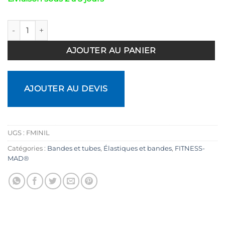
quantité de Mini bande de résistance élastique boucle Mini Po
AJOUTER AU PANIER
AJOUTER AU DEVIS
UGS :
FMINIL
Catégories :
Bandes et tubes
,
Élastiques et bandes
,
FITNESS-
MAD®