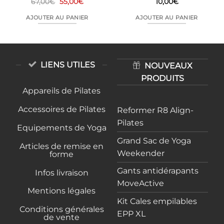
Le
Le
67,00
€
55,00
€
10,00
€
prix
prix
initial
actuel
AJOUTER AU PANIER
AJOUTER AU PANIER
était :
est :
67,00€.
55,00€.
LIENS UTILES
NOUVEAUX
PRODUITS
Appareils de Pilates
Accessoires de Pilates
Reformer R8 Align-
Pilates
Equipements de Yoga
Grand Sac de Yoga
Articles de remise en
Weekender
forme
Gants antidérapants
Infos livraison
MoveActive
Mentions légales
Kit Cales empilables
Conditions générales
EPP XL
de vente