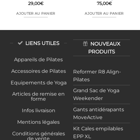
29,00
€
75,00
€
AJOUTER AU PANIER
AJOUTER AU PANIER
LIENS UTILES
NOUVEAUX
PRODUITS
Appareils de Pilates
Accessoires de Pilates
Reformer R8 Align-
Pilates
Equipements de Yoga
Grand Sac de Yoga
Articles de remise en
Weekender
forme
Gants antidérapants
Infos livraison
MoveActive
Mentions légales
Kit Cales empilables
Conditions générales
EPP XL
de vente