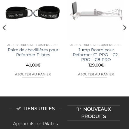
ACCESSOIRES REFORMERS - CHAIRS...
ACCESSOIRES REFORMERS - CHAIRS...
Paire de chevillières pour
Jump Board pour
Reformer Pilates
Reformer C1-PRO – C2-
PRO – C8-PRO
40,00
€
129,00
€
AJOUTER AU PANIER
AJOUTER AU PANIER
LIENS UTILES
NOUVEAUX
PRODUITS
Appareils de Pilates