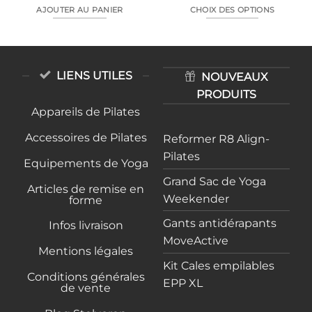
prix :
AJOUTER AU PANIER
CHOIX DES OPTIONS
3
190,
Ce
à
produit
3
390,
a
plusieurs
LIENS UTILES
NOUVEAUX
variations.
PRODUITS
Les
Appareils de Pilates
options
peuvent
Accessoires de Pilates
Reformer R8 Align-
être
Pilates
choisies
Equipements de Yoga
sur
Grand Sac de Yoga
la
Articles de remise en
Weekender
forme
page
du
Gants antidérapants
Infos livraison
produit
MoveActive
Mentions légales
Kit Cales empilables
Conditions générales
EPP XL
de vente