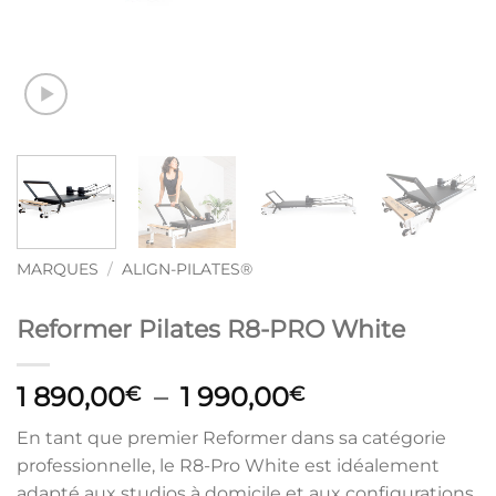
MARQUES
/
ALIGN-PILATES®
Reformer Pilates R8-PRO White
Plage
1 890,00
–
1 990,00
€
€
de
En tant que premier Reformer dans sa catégorie
prix :
professionnelle, le R8-Pro White est idéalement
1
adapté aux studios à domicile et aux configurations