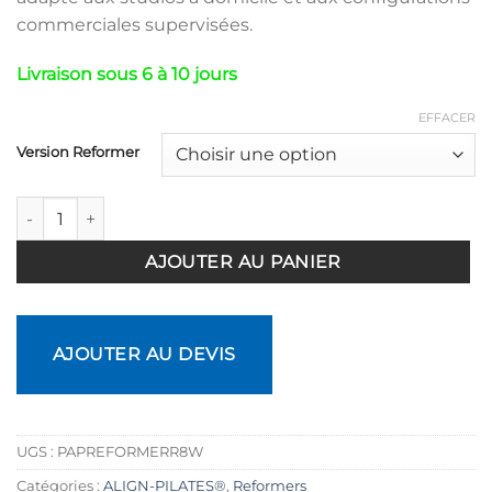
890,00€
commerciales supervisées.
à
1
Livraison sous 6 à 10 jours
990,00€
EFFACER
Version Reformer
quantité de Reformer Pilates R8-PRO White
AJOUTER AU PANIER
AJOUTER AU DEVIS
UGS :
PAPREFORMERR8W
Catégories :
ALIGN-PILATES®
,
Reformers