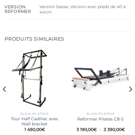
Version basse, Version avec pieds de 40 à
VERSION
REFORMER
44cm
PRODUITS SIMILAIRES
ALIGN-PILATES®
ALIGN-PILATES®
Tour Half Cadillac avec
Reformer Pilates C8-S
Wall bracket
Plag
1 490,00
€
3 190,00
€
–
3 390,00
€
de