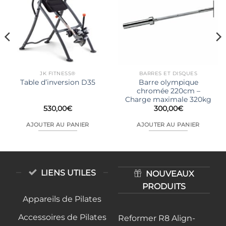
JK FITNESS®
BARRES ET DISQUES
Barre olympique
Table d’inversion D35
chromée 220cm –
Charge maximale 320kg
530,00
€
300,00
€
AJOUTER AU PANIER
AJOUTER AU PANIER
.
LIENS UTILES
NOUVEAUX
PRODUITS
Appareils de Pilates
Accessoires de Pilates
Reformer R8 Align-