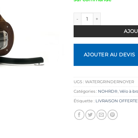
quantité de Vélo à bras Water
AJOU
AJOUTER AU DEVIS
UGS :
WATERGRINDERNOYER
Catégories :
NOHRD®
,
Vélo à br
Étiquette :
LIVRAISON OFFERTE