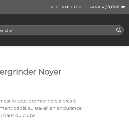
SE CONNECTER
PANIER /
0,00
€
rche
tergrinder Noyer
 est le tout premier vélo à bras à
ement dédié au travail en endurance
u haut du corps!