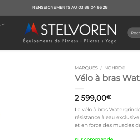
RENSEIGNEMENTS AU 03 88 04 86 28
S
Reche
pour :
MARQUES
/
NOHRD®
Vélo à bras Wa
2 599,00
€
Le vélo à bras Watergrinder
résistance à eau exclusiv
et en force des muscles d
sur commande