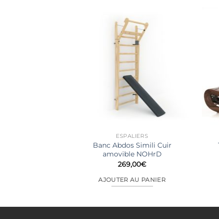
 PREMIUM
ESPALIERS
Banc Abdos Simili Cuir
tergrinder Chêne
amovible NOHrD
9,00
€
269,00
€
AU PANIER
AJOUTER AU PANIER