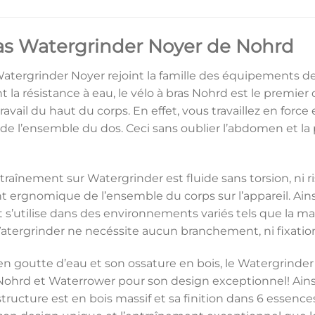
ras Watergrinder Noyer de Nohrd
 Watergrinder Noyer rejoint la famille des équipements
ant la résistance à eau, le vélo à bras Nohrd est le premie
ravail du haut du corps. En effet, vous travaillez en forc
de l’ensemble du dos. Ceci sans oublier l’abdomen et la p
’entraînement sur Watergrinder est fluide sans torsion, ni 
ergnomique de l’ensemble du corps sur l’appareil. Ainsi,
t s’utilise dans des environnements variés tels que la mai
Watergrinder ne necéssite aucun branchement, ni fixatio
en goutte d’eau et son ossature en bois, le Watergrinder
hrd et Waterrower pour son design exceptionnel! Ainsi,
tructure est en bois massif et sa finition dans 6 essences 