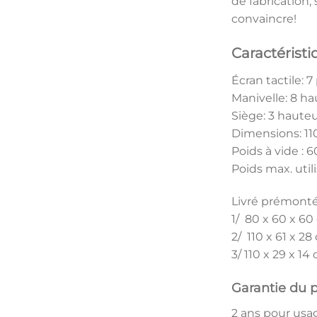
de fabrication
convaincre!
Caractéristi
Écran tactile: 
Manivelle: 8 ha
Siège: 3 hauteu
Dimensions: 110
Poids à vide : 
Poids max. util
Livré prémonté 
1/ 80 x 60 x 60
2/ 110 x 61 x 28
3/ 110 x 29 x 14
Garantie du p
2 ans pour usa