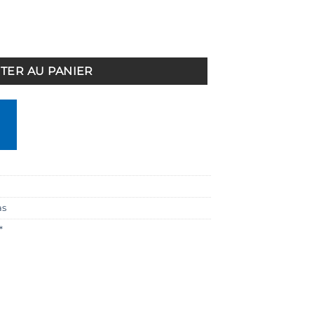
grinder Noyer
TER AU PANIER
as
*