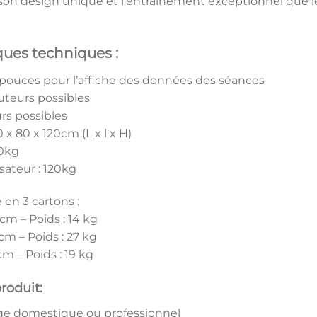
, son design unique et l’entraînement exceptionnel que l
ques techniques :
7 pouces pour l’affiche des données des séances
uteurs possibles
rs possibles
 x 80 x 120cm (L x l x H)
60kg
isateur : 120kg
en 3 cartons :
 cm – Poids : 14 kg
 cm – Poids : 27 kg
 cm – Poids : 19 kg
roduit:
ge domestique ou professionnel