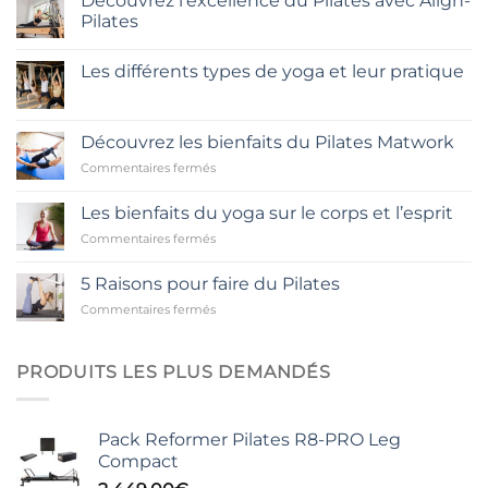
Découvrez l’excellence du Pilates avec Align-
Pilates
Aucun
commentaire
Les différents types de yoga et leur pratique
sur
Découvrez
Aucun
l’excellence
commentaire
du
sur
Pilates
Les
Découvrez les bienfaits du Pilates Matwork
avec
différents
Align-
types
sur
Commentaires fermés
Pilates
de
Découvrez
yoga
les
et
Les bienfaits du yoga sur le corps et l’esprit
leur
bienfaits
pratique
sur
Commentaires fermés
du
Les
Pilates
bienfaits
Matwork
5 Raisons pour faire du Pilates
du
sur
Commentaires fermés
yoga
5
sur
Raisons
le
pour
corps
PRODUITS LES PLUS DEMANDÉS
faire
et
du
l’esprit
Pilates
Pack Reformer Pilates R8-PRO Leg
Compact