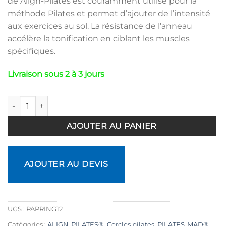
de Align-Pilates est couramment utilisé pour la
méthode Pilates et permet d’ajouter de l’intensité
aux exercices au sol. La résistance de l’anneau
accélère la tonification en ciblant les muscles
spécifiques.
Livraison sous 2 à 3 jours
quantité de Cercle Pilates double poignée Pro Ring 32cm
AJOUTER AU PANIER
AJOUTER AU DEVIS
UGS :
PAPRING12
Catégories :
ALIGN-PILATES®
,
Cercles pilates
,
PILATES-MAD®