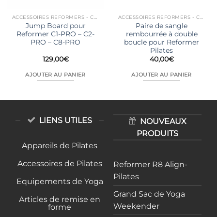
ACCESSOIRES REFORMERS - CHAIRS...
ACCESSOIRES REFORMERS - CHAIRS...
Jump Board pour
Paire de sangle
Reformer C1-PRO – C2-
rembourrée à double
PRO – C8-PRO
boucle pour Reformer
Pilates
129,00
€
40,00
€
AJOUTER AU PANIER
AJOUTER AU PANIER
LIENS UTILES
NOUVEAUX
PRODUITS
Appareils de Pilates
Accessoires de Pilates
Reformer R8 Align-
Pilates
Equipements de Yoga
Grand Sac de Yoga
Articles de remise en
Weekender
forme