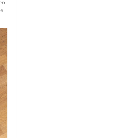
ien
de