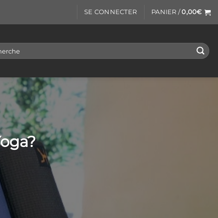
SE CONNECTER
PANIER /
0,00
€
rche
Yoga?