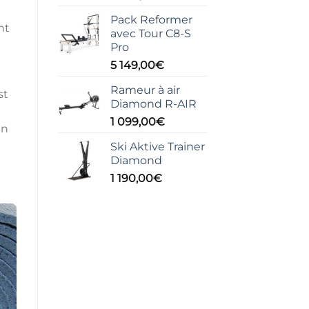
Pack Reformer
nt
avec Tour C8-S
Pro
5 149,00
€
Rameur à air
st
Diamond R-AIR
1 099,00
€
En
a
Ski Aktive Trainer
Diamond
1 190,00
€