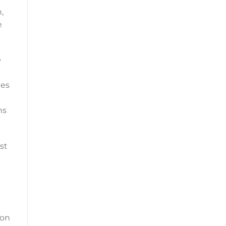
,
e
e
les
ns
st
Son