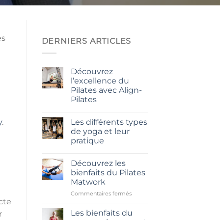
es
DERNIERS ARTICLES
Découvrez
l’excellence du
Pilates avec Align-
Pilates
Aucun
commentaire
Les différents types
y
.
sur
Découvrez
de yoga et leur
l’excellence
pratique
du
Pilates
Aucun
avec
commentaire
Align-
Découvrez les
sur
Pilates
Les
bienfaits du Pilates
différents
Matwork
types
de
sur
Commentaires fermés
yoga
cte
et
Découvrez
leur
les
Les bienfaits du
r
pratique
bienfaits