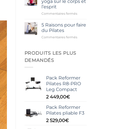
yoga sur le corps et
du
l’esprit
Pilates
sur
Commentaires fermés
Matwork
Les
bienfaits
5 Raisons pour faire
du
du Pilates
yoga
sur
Commentaires fermés
sur
5
le
Raisons
corps
pour
PRODUITS LES PLUS
et
faire
l’esprit
DEMANDÉS
du
Pilates
Pack Reformer
Pilates R8-PRO
Leg Compact
2 449,00
€
Pack Reformer
Pilates pliable F3
2 529,00
€