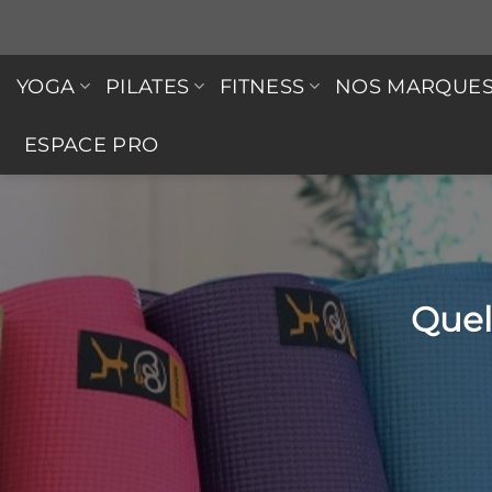
Passer
au
contenu
YOGA
PILATES
FITNESS
NOS MARQUE
ESPACE PRO
Quel