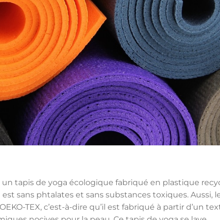
 un tapis de yoga écologique fabriqué en plastique recy
est sans phtalates et sans substances toxiques. Aussi, l
OEKO-TEX, c’est-à-dire qu’il est fabriqué à partir d’un text
ques nocives pour la peau. Ce tapis de yoga se lave