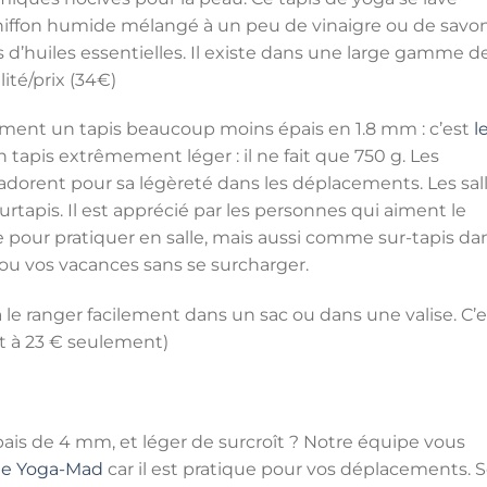
iffon humide mélangé à un peu de vinaigre ou de savon
d’huiles essentielles. Il existe dans une large gamme d
ité/prix (34€)
ment un tapis beaucoup moins épais en 1.8 mm : c’est
l
 tapis extrêmement léger : il ne fait que 750 g. Les
’adorent pour sa légèreté dans les déplacements. Les sal
tapis. Il est apprécié par les personnes qui aiment le
ise pour pratiquer en salle, mais aussi comme sur-tapis da
ou vos vacances sans se surcharger.
à le ranger facilement dans un sac ou dans une valise. C’e
est à 23 € seulement)
pais de 4 mm, et léger de surcroît ? Notre équipe vous
 de Yoga-Mad
car il est pratique pour vos déplacements. 