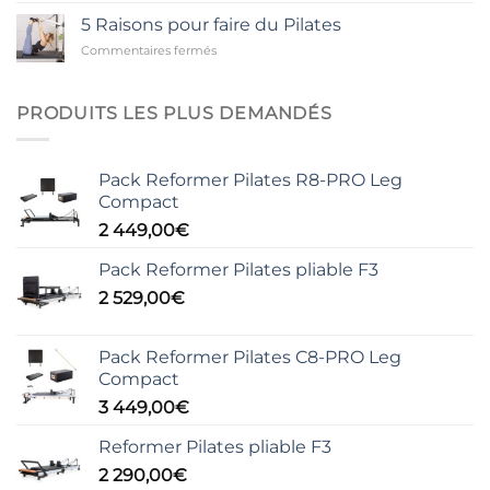
bienfaits
Matwork
5 Raisons pour faire du Pilates
du
sur
Commentaires fermés
yoga
5
sur
Raisons
le
pour
corps
PRODUITS LES PLUS DEMANDÉS
faire
et
du
l’esprit
Pilates
Pack Reformer Pilates R8-PRO Leg
Compact
2 449,00
€
Pack Reformer Pilates pliable F3
2 529,00
€
Pack Reformer Pilates C8-PRO Leg
Compact
3 449,00
€
Reformer Pilates pliable F3
2 290,00
€