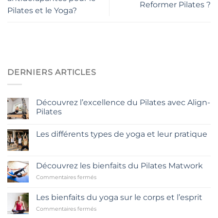
Reformer Pilates ?
Pilates et le Yoga?
DERNIERS ARTICLES
Découvrez l’excellence du Pilates avec Align-
Pilates
Aucun
commentaire
Les différents types de yoga et leur pratique
sur
Découvrez
Aucun
l’excellence
commentaire
du
sur
Pilates
Les
Découvrez les bienfaits du Pilates Matwork
avec
différents
Align-
types
sur
Commentaires fermés
Pilates
de
Découvrez
yoga
les
et
Les bienfaits du yoga sur le corps et l’esprit
leur
bienfaits
pratique
sur
Commentaires fermés
du
Les
Pilates